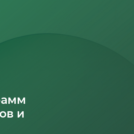
рамм
ов и