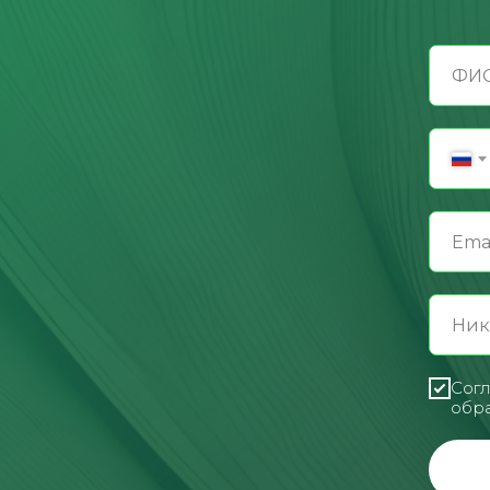
Согл
обра