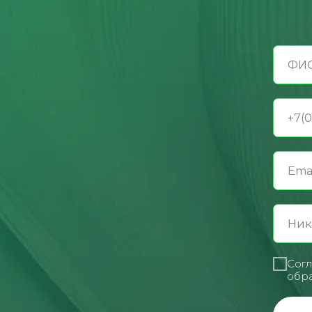
Согл
обра