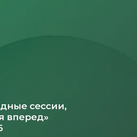
ндные сессии,
я вперед»
6